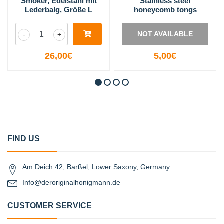
Smoker, Edelstahl mit
Stainless steel
Lederbalg, Größe L
honeycomb tongs
NOT AVAILABLE
-
+
26,00€
5,00€
FIND US
Am Deich 42, Barßel, Lower Saxony, Germany
Info@deroriginalhonigmann.de
CUSTOMER SERVICE