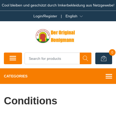
Cool bleiben und geschützt durch Imkerbekleidung aus Netzgewebe!
Login/Register
|
English
0
CATEGORIES
Conditions