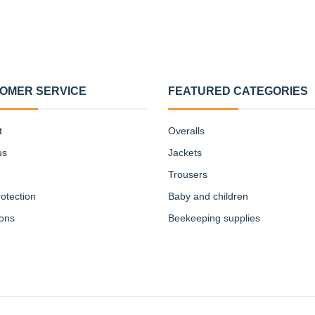
OMER SERVICE
FEATURED CATEGORIES
t
Overalls
us
Jackets
Trousers
otection
Baby and children
ions
Beekeeping supplies