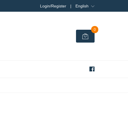
Login/Register
|
English
0