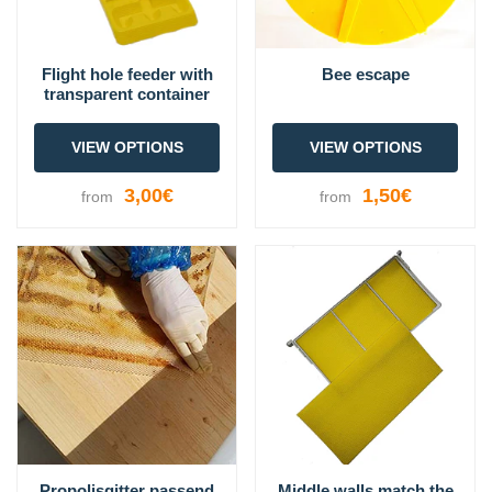
Flight hole feeder with
Bee escape
transparent container
VIEW OPTIONS
VIEW OPTIONS
3,00€
1,50€
from
from
Propolisgitter passend
Middle walls match the