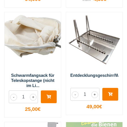
Schwarmfangsack für
Entdecklungsgeschirr/Wabe
Teleskopstange (nicht
im Li...
-
+
-
+
49,00€
25,00€