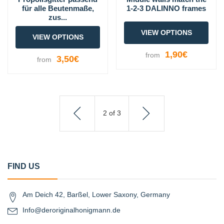
für alle Beutenmaße,
1-2-3 DALINNO frames
zus...
VIEW OPTIONS
VIEW OPTIONS
1,90€
from
3,50€
from
2
of
3
FIND US
Am Deich 42, Barßel, Lower Saxony, Germany
Info@deroriginalhonigmann.de