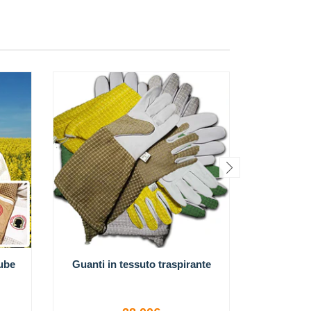
ube
Guanti in tessuto traspirante
Lederha
Stulp