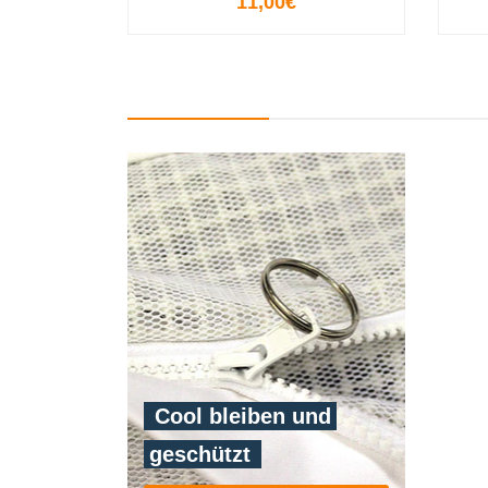
11,00€
-
+
Cool bleiben und
geschützt