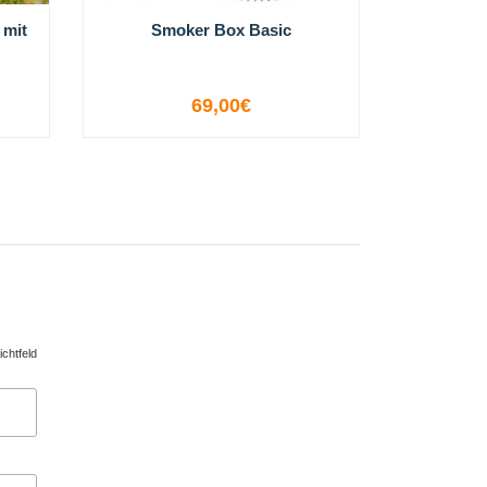
 mit
Smoker Box Basic
Find m
Tracke
69,00€
-
+
ichtfeld