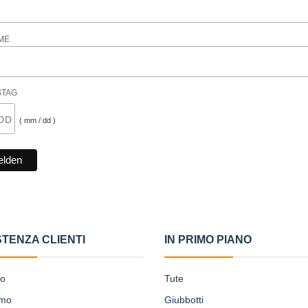
ME
STAG
( mm / dd )
STENZA CLIENTI
IN PRIMO PIANO
to
Tute
amo
Giubbotti