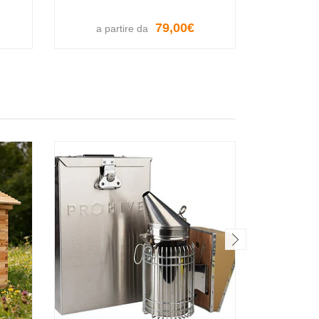
79,00€
a partire da
a par
I
VISUALIZZA LE OPZIONI
VISUA