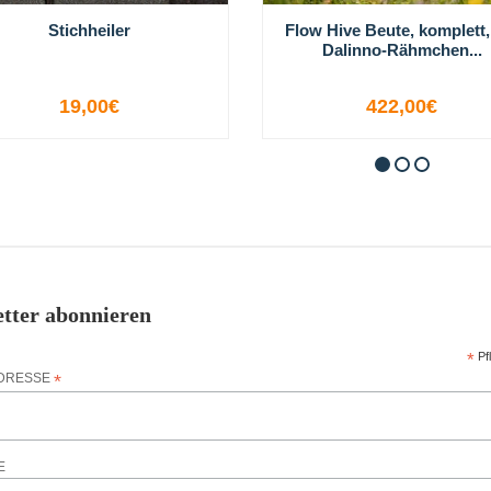
Stichheiler
Flow Hive Beute, komplett,
Dalinno-Rähmchen...
19,00€
422,00€
+
-
+
tter abonnieren
*
Pfl
ADRESSE
*
E