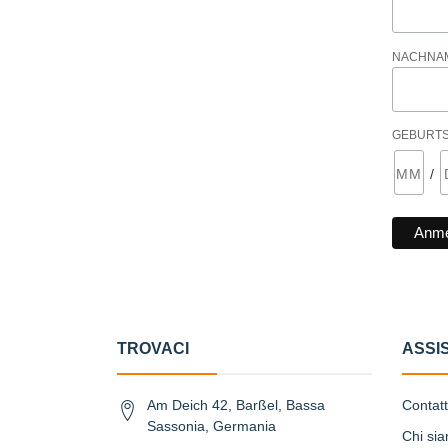
NACHNA
GEBURT
/
TROVACI
ASSI
Am Deich 42, Barßel, Bassa
Contat
Sassonia, Germania
Chi si