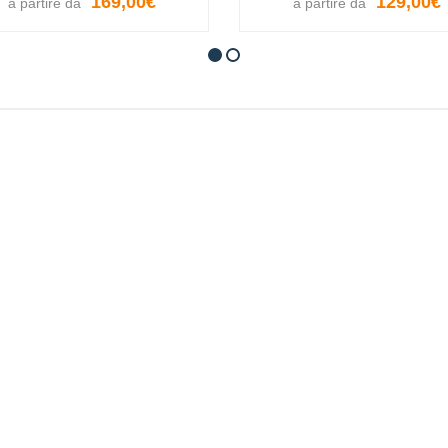
169,00€
129,00€
a partire da
a partire da
VISUALIZZA LE OPZIONI
VISUALIZZA LE OPZION