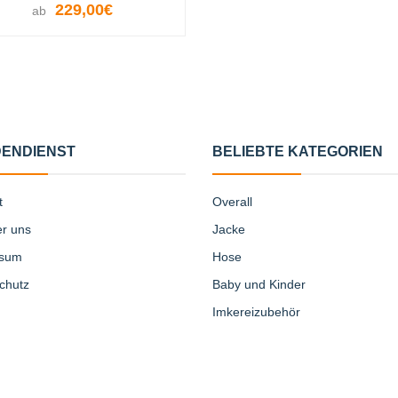
229,00€
ab
OPTIONEN ANZEIGEN
ENDIENST
BELIEBTE KATEGORIEN
t
Overall
er uns
Jacke
ssum
Hose
chutz
Baby und Kinder
Imkereizubehör