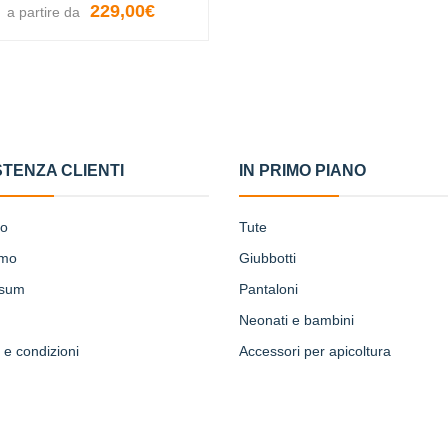
229,00€
a partire da
VISUALIZZA LE OPZIONI
STENZA CLIENTI
IN PRIMO PIANO
to
Tute
amo
Giubbotti
ssum
Pantaloni
Neonati e bambini
 e condizioni
Accessori per apicoltura