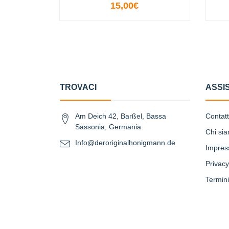
15,00€
-
+
TROVACI
ASSI
Am Deich 42, Barßel, Bassa
Contat
Sassonia, Germania
Chi si
Info@deroriginalhonigmann.de
Impre
Privacy
Termini