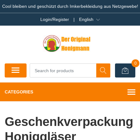
Cool bleiben und geschützt durch Imkerbekleidung aus Netzgewebe!
Login/Register
|
English
0
CATEGORIES
Geschenkverpackung
Honiggläser