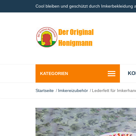
Cool bleiben und geschützt durch Imkerbekleidung
KO
KATEGORIEN
Startseite
Imkereizubehör
Lederfett für Imkerha