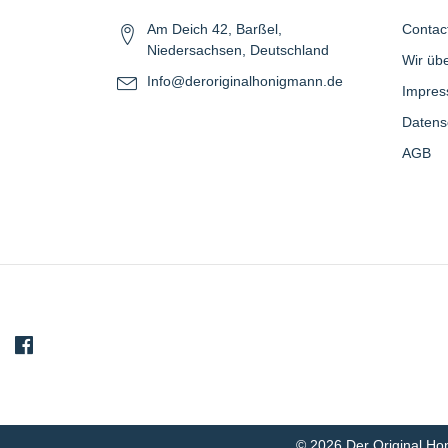
Am Deich 42, Barßel,
Contac
Niedersachsen, Deutschland
Wir üb
Info@deroriginalhonigmann.de
Impre
Datens
AGB
© 2026 Der Original Ho