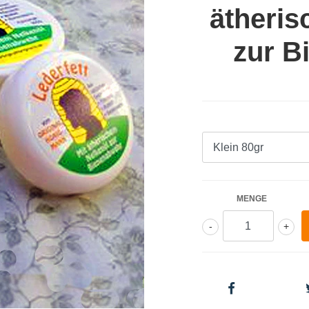
ätheris
zur B
MENGE
-
+