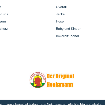
t
Overall
er uns
Jacke
ssum
Hose
chutz
Baby und Kinder
Imkereizubehör
nigmann - Imkerbekleidung aus Netzgewebe.. Alle Rechte vorbehalten