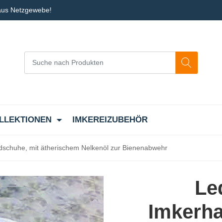
 aus Netzgewebe!
LLEKTIONEN
IMKEREIZUBEHÖR
ndschuhe, mit ätherischem Nelkenöl zur Bienenabwehr
Led
Imkerha