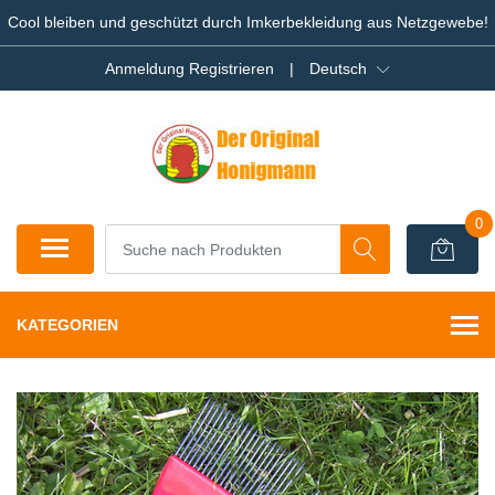
Cool bleiben und geschützt durch Imkerbekleidung aus Netzgewebe!
Anmeldung Registrieren
|
Deutsch
0
KATEGORIEN