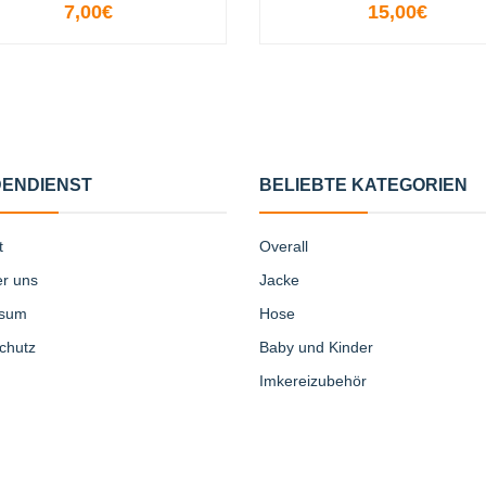
7,00€
15,00€
+
-
+
ENDIENST
BELIEBTE KATEGORIEN
t
Overall
er uns
Jacke
ssum
Hose
chutz
Baby und Kinder
Imkereizubehör