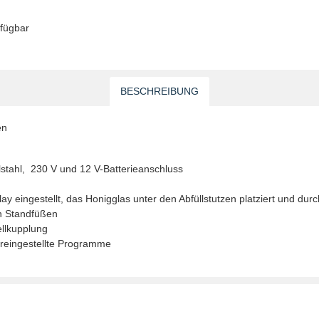
rfügbar
BESCHREIBUNG
en
lstahl, 230 V und 12 V-Batterieanschluss
 eingestellt, das Honigglas unter den Abfüllstutzen platziert und durc
en Standfüßen
llkupplung
oreingestellte Programme