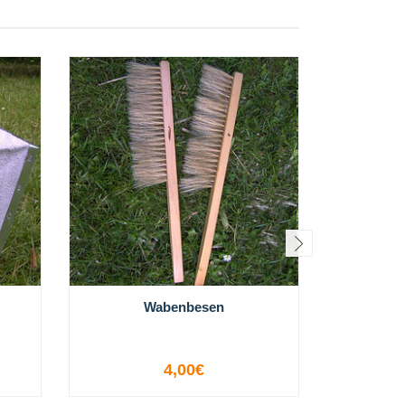
Wabenbesen
4,00€
-
+