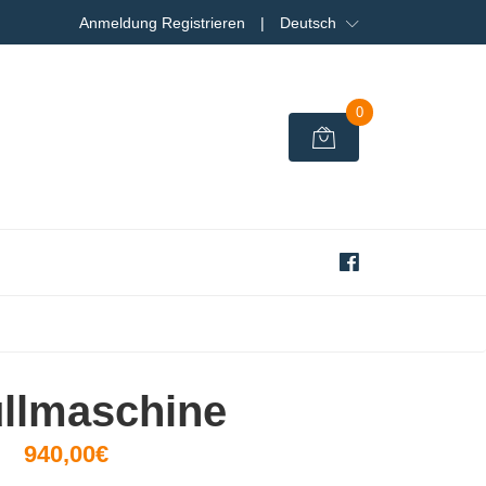
Anmeldung Registrieren
|
Deutsch
0
llmaschine
940,00€