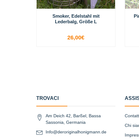
Smoker, Edelstahl mit
Pi
Lederbalg, Größe L
26,00€
-
+
TROVACI
ASSI
Am Deich 42, Barßel, Bassa
Contat
Sassonia, Germania
Chi si
Info@deroriginalhonigmann.de
Impre