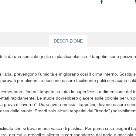
DESCRIZIONE
ituiti da una speciale griglia di plastica elastica. I tappetini sono posizi
l'aria, prevengono l'umidità e migliorano così il clima interno. Sostitui
approvati per alimenti e possono essere facilmente puliti con acqua cal
cementano i fori nel tappeto su tutta la superficie. La dimensione del f
ntati rapidamente. Le stuoie dovrebbero giacere sulle colonie per un p
 "a prova di inverno". Dopo aver rimosso i tappetini, devono essere conse
ssa dalle stuoie. Prendi solo alcuni tappetini dal "freddo" (possibilmen
inclinata che si trova in una vasca di plastica. Per prima cosa pieghi il
ltro, per cui la propoli si allenta in corrispondenza del nodo e gocciola 