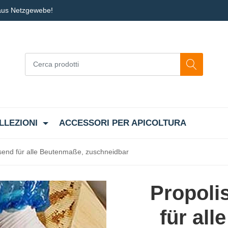
 aus Netzgewebe!
LLEZIONI
ACCESSORI PER APICOLTURA
ssend für alle Beutenmaße, zuschneidbar
Propoli
für al