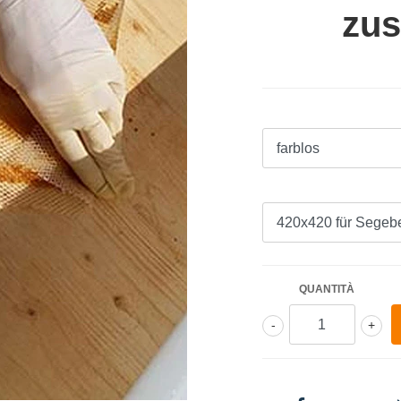
zus
QUANTITÀ
-
+