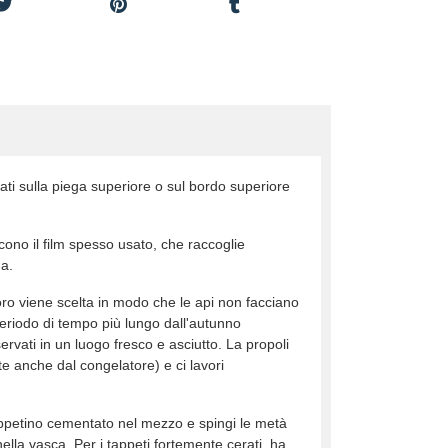
onati sulla piega superiore o sul bordo superiore
scono il film spesso usato, che raccoglie
da.
oro viene scelta in modo che le api non facciano
eriodo di tempo più lungo dall'autunno
rvati in un luogo fresco e asciutto. La propoli
te anche dal congelatore) e ci lavori
 tappetino cementato nel mezzo e spingi le metà
nella vasca. Per i tappeti fortemente cerati, ha