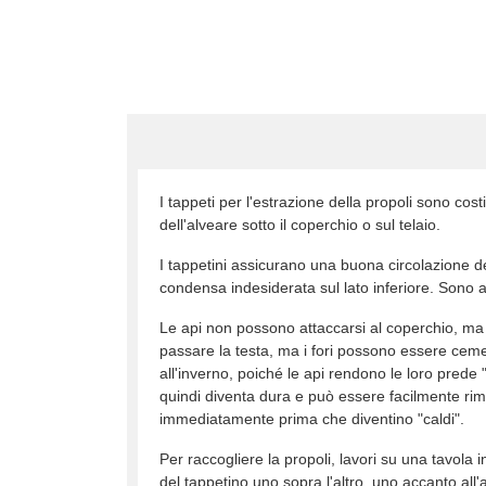
I tappeti per l'estrazione della propoli sono cost
dell'alveare sotto il coperchio o sul telaio.
I tappetini assicurano una buona circolazione del
condensa indesiderata sul lato inferiore. Sono 
Le api non possono attaccarsi al coperchio, ma 
passare la testa, ma i fori possono essere ceme
all'inverno, poiché le api rendono le loro prede
quindi diventa dura e può essere facilmente rimo
immediatamente prima che diventino "caldi".
Per raccogliere la propoli, lavori su una tavola 
del tappetino uno sopra l'altro, uno accanto all'a