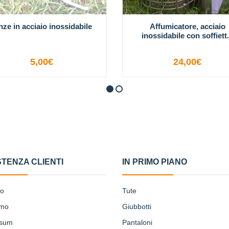
nze in acciaio inossidabile
Affumicatore, acciaio
inossidabile con soffiett.
5,00€
24,00€
NON DISPONIBILE
-
+
STENZA CLIENTI
IN PRIMO PIANO
to
Tute
amo
Giubbotti
ssum
Pantaloni