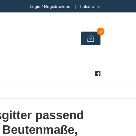
Login / Registrazione
|
Italiano
0
sgitter passend
le Beutenmaße,