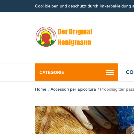
Cool bleiben und geschützt durch Imkerbekleidung
CO
CATEGORIE
Home
Accessori per apicoltura
Propolisgitter pa