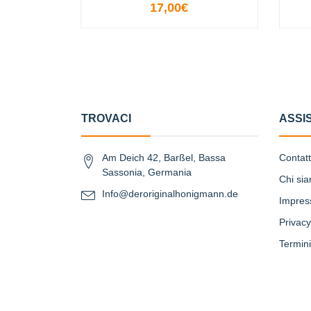
17,00€
VISUALIZZA LE OPZIONI
TROVACI
ASSI
Am Deich 42, Barßel, Bassa
Contat
Sassonia, Germania
Chi si
Info@deroriginalhonigmann.de
Impre
Privacy
Termini