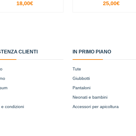
18,00€
25,00€
VISUALIZZA LE OPZIONI
VISUALIZZA LE OPZION
STENZA CLIENTI
IN PRIMO PIANO
to
Tute
amo
Giubbotti
ssum
Pantaloni
Neonati e bambini
 e condizioni
Accessori per apicoltura