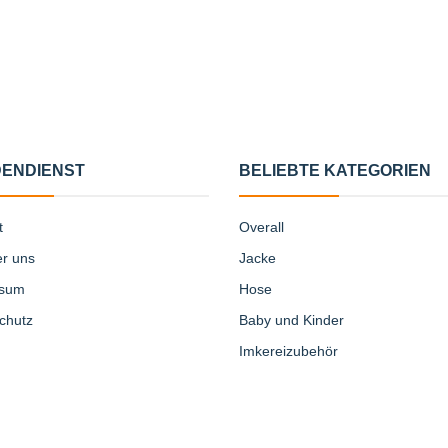
ENDIENST
BELIEBTE KATEGORIEN
t
Overall
er uns
Jacke
ssum
Hose
chutz
Baby und Kinder
Imkereizubehör