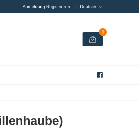
Anmeldung Registrieren
|
Deutsch
0
illenhaube)