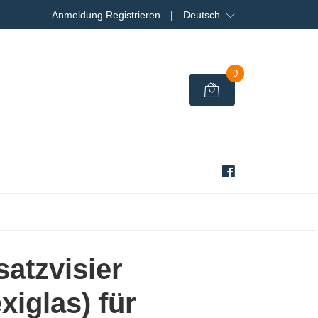
Anmeldung Registrieren
|
Deutsch
0
satzvisier
xiglas) für