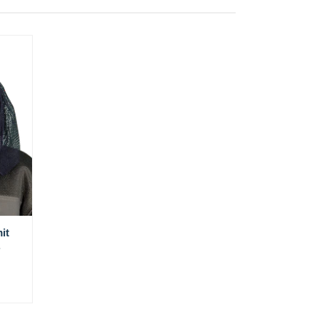
it
.
I