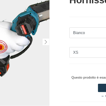
Horniss
Questo prodotto è esauri
← o