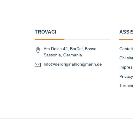
TROVACI
ASSI
Am Deich 42, Barßel, Bassa
Contat
Sassonia, Germania
Chi si
Info@deroriginalhonigmann.de
Impre
Privacy
Termini