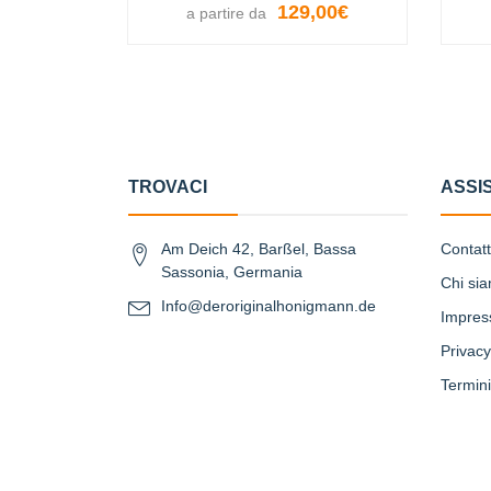
129,00€
a partire da
VISUALIZZA LE OPZIONI
TROVACI
ASSI
Am Deich 42, Barßel, Bassa
Contat
Sassonia, Germania
Chi si
Info@deroriginalhonigmann.de
Impre
Privacy
Termini