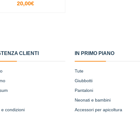
20,00€
VISUALIZZA LE OPZIONI
STENZA CLIENTI
IN PRIMO PIANO
to
Tute
amo
Giubbotti
ssum
Pantaloni
Neonati e bambini
 e condizioni
Accessori per apicoltura