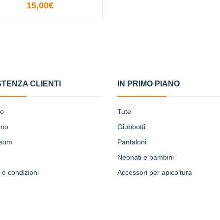
15,00€
VISUALIZZA LE OPZIONI
STENZA CLIENTI
IN PRIMO PIANO
to
Tute
amo
Giubbotti
ssum
Pantaloni
Neonati e bambini
 e condizioni
Accessori per apicoltura