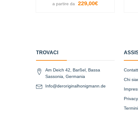
229,00€
a partire da
VISUALIZZA LE OPZIONI
TROVACI
ASSI
Am Deich 42, Barßel, Bassa
Contat
Sassonia, Germania
Chi si
Info@deroriginalhonigmann.de
Impre
Privacy
Termini